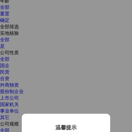
年龄
全部
重置
确定
全部筛选
实地核验
全部
是
公司性质
全部
国企
民营
合资
外商独资
股份制企业
上市公司
国家机关
事业单位
其它
公司规模
温馨提示
全部