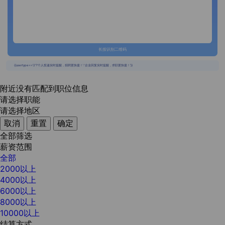
长按识别二维码
{{usertype=='2'?'个人投递实时提醒，招聘更快捷！':'企业回复实时提醒，求职更快捷！'}}
附近没有匹配到职位信息
请选择职能
请选择地区
取消
重置
确定
全部筛选
薪资范围
全部
2000以上
4000以上
6000以上
8000以上
10000以上
结算方式