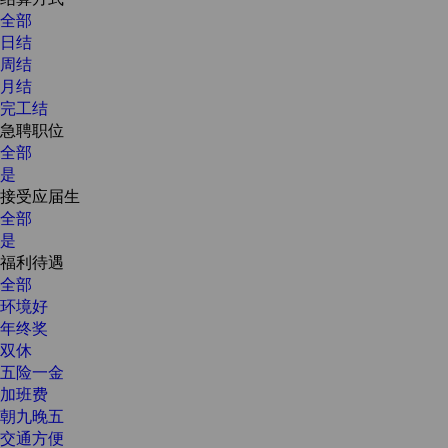
全部
日结
周结
月结
完工结
急聘职位
全部
是
接受应届生
全部
是
福利待遇
全部
环境好
年终奖
双休
五险一金
加班费
朝九晚五
交通方便