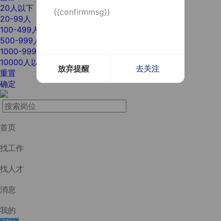
20人以下
{{confirmmsg}}
20-99人
100-499人
500-999人
1000-9999人
10000人以上
放弃提醒
去关注
重置
确定
首页
找工作
找人才
消息
我的