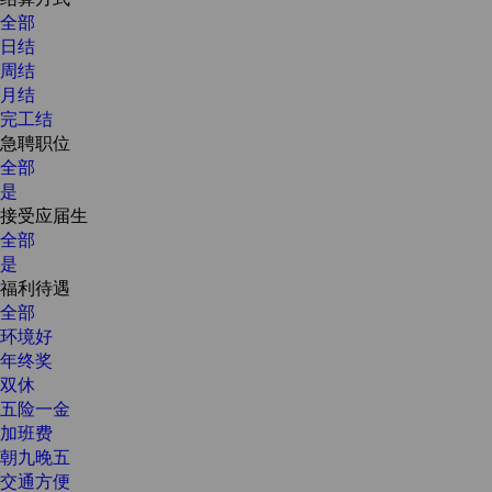
全部
日结
周结
月结
完工结
急聘职位
全部
是
接受应届生
全部
是
福利待遇
全部
环境好
年终奖
双休
五险一金
加班费
朝九晚五
交通方便