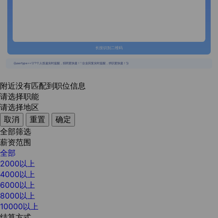
长按识别二维码
{{usertype=='2'?'个人投递实时提醒，招聘更快捷！':'企业回复实时提醒，求职更快捷！'}}
附近没有匹配到职位信息
请选择职能
请选择地区
取消
重置
确定
全部筛选
薪资范围
全部
2000以上
4000以上
6000以上
8000以上
10000以上
结算方式