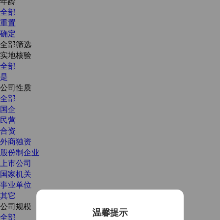
年龄
全部
重置
确定
全部筛选
实地核验
全部
是
公司性质
全部
国企
民营
合资
外商独资
股份制企业
上市公司
国家机关
事业单位
其它
公司规模
温馨提示
全部