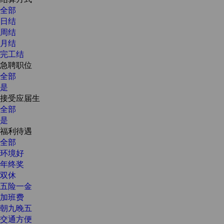
全部
日结
周结
月结
完工结
急聘职位
全部
是
接受应届生
全部
是
福利待遇
全部
环境好
年终奖
双休
五险一金
加班费
朝九晚五
交通方便