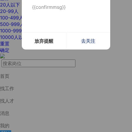
20人以下
{{confirmmsg}}
20-99人
100-499人
500-999人
1000-9999人
10000人以上
放弃提醒
去关注
重置
确定
首页
找工作
找人才
消息
我的