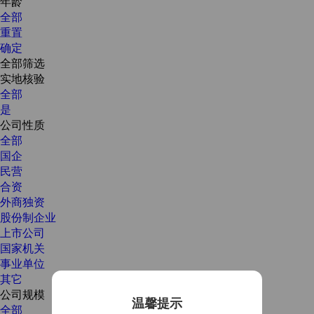
年龄
全部
重置
确定
全部筛选
实地核验
全部
是
公司性质
全部
国企
民营
合资
外商独资
股份制企业
上市公司
国家机关
事业单位
其它
公司规模
温馨提示
全部