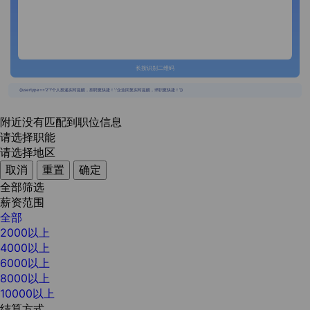
长按识别二维码
{{usertype=='2'?'个人投递实时提醒，招聘更快捷！':'企业回复实时提醒，求职更快捷！'}}
附近没有匹配到职位信息
请选择职能
请选择地区
取消
重置
确定
全部筛选
薪资范围
全部
2000以上
4000以上
6000以上
8000以上
10000以上
结算方式