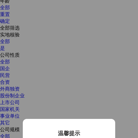
年龄
全部
重置
确定
全部筛选
实地核验
全部
是
公司性质
全部
国企
民营
合资
外商独资
股份制企业
上市公司
国家机关
事业单位
其它
公司规模
温馨提示
全部