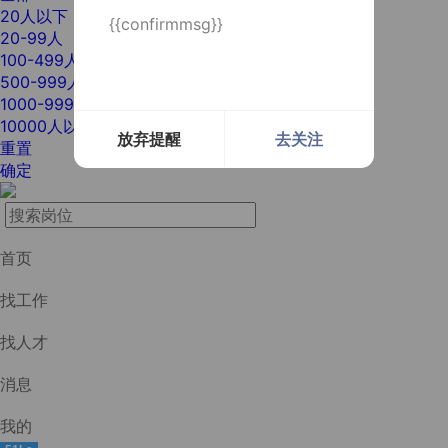
20人以下
{{confirmmsg}}
20-99人
100-499人
500-999人
1000-9999人
10000人以上
放弃提醒
去关注
重置
确定
首页
找工作
找人才
消息
我的