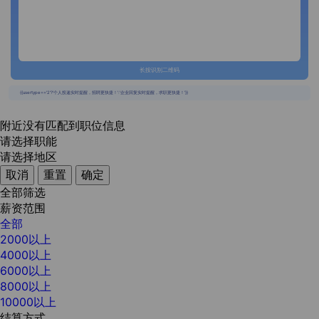
长按识别二维码
{{usertype=='2'?'个人投递实时提醒，招聘更快捷！':'企业回复实时提醒，求职更快捷！'}}
附近没有匹配到职位信息
请选择职能
请选择地区
取消
重置
确定
全部筛选
薪资范围
全部
2000以上
4000以上
6000以上
8000以上
10000以上
结算方式