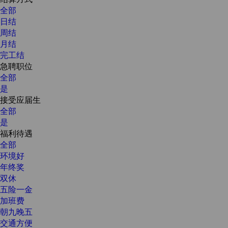
全部
日结
周结
月结
完工结
急聘职位
全部
是
接受应届生
全部
是
福利待遇
全部
环境好
年终奖
双休
五险一金
加班费
朝九晚五
交通方便