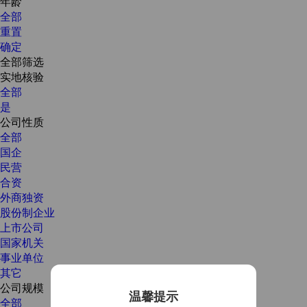
年龄
全部
重置
确定
全部筛选
实地核验
全部
是
公司性质
全部
国企
民营
合资
外商独资
股份制企业
上市公司
国家机关
事业单位
其它
公司规模
温馨提示
全部