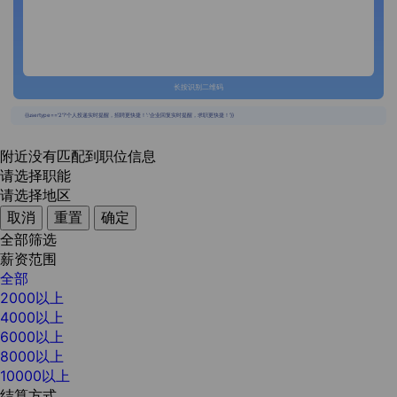
长按识别二维码
{{usertype=='2'?'个人投递实时提醒，招聘更快捷！':'企业回复实时提醒，求职更快捷！'}}
附近没有匹配到职位信息
请选择职能
请选择地区
取消
重置
确定
全部筛选
薪资范围
全部
2000以上
4000以上
6000以上
8000以上
10000以上
结算方式