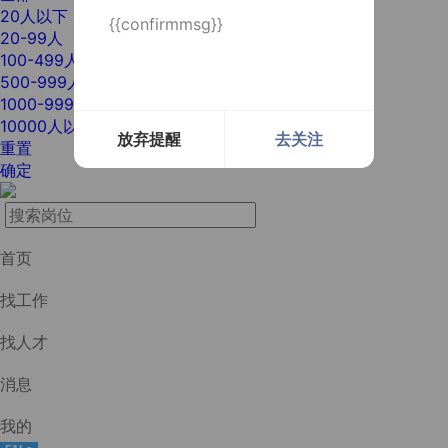
20人以下
{{confirmmsg}}
20-99人
100-499人
500-999人
1000-9999人
10000人以上
放弃提醒
去关注
重置
确定
首页
找工作
找人才
消息
我的