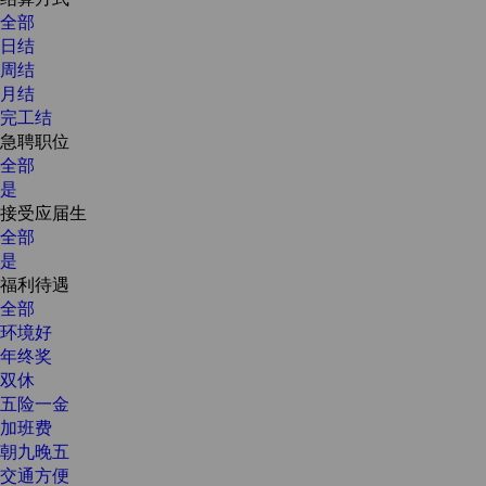
全部
日结
周结
月结
完工结
急聘职位
全部
是
接受应届生
全部
是
福利待遇
全部
环境好
年终奖
双休
五险一金
加班费
朝九晚五
交通方便