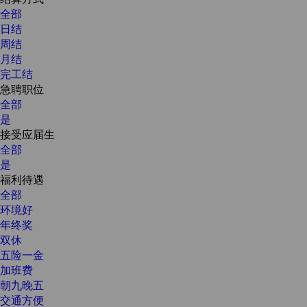
全部
日结
周结
月结
完工结
急聘职位
全部
是
接受应届生
全部
是
福利待遇
全部
环境好
年终奖
双休
五险一金
加班费
朝九晚五
交通方便