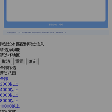
长按识别二维码
{{usertype=='2'?'个人投递实时提醒，招聘更快捷！':'企业回复实时提醒，求职更快捷！'}}
附近没有匹配到职位信息
请选择职能
请选择地区
取消
重置
确定
全部筛选
薪资范围
全部
2000以上
4000以上
6000以上
8000以上
10000以上
结算方式