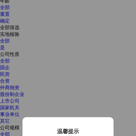
年龄
全部
重置
确定
全部筛选
实地核验
全部
是
公司性质
全部
国企
民营
合资
外商独资
股份制企业
上市公司
国家机关
事业单位
其它
公司规模
温馨提示
全部