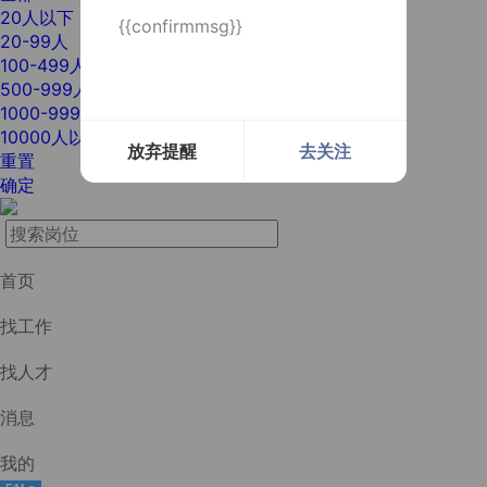
20人以下
{{confirmmsg}}
20-99人
100-499人
500-999人
1000-9999人
10000人以上
放弃提醒
去关注
重置
确定
首页
找工作
找人才
消息
我的