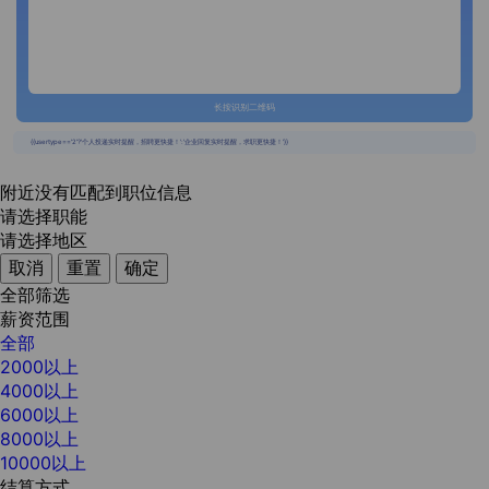
长按识别二维码
{{usertype=='2'?'个人投递实时提醒，招聘更快捷！':'企业回复实时提醒，求职更快捷！'}}
附近没有匹配到职位信息
请选择职能
请选择地区
取消
重置
确定
全部筛选
薪资范围
全部
2000以上
4000以上
6000以上
8000以上
10000以上
结算方式