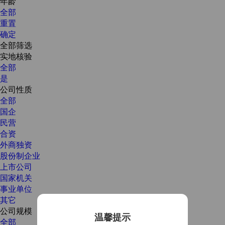
年龄
全部
重置
确定
全部筛选
实地核验
全部
是
公司性质
全部
国企
民营
合资
外商独资
股份制企业
上市公司
国家机关
事业单位
其它
公司规模
温馨提示
全部