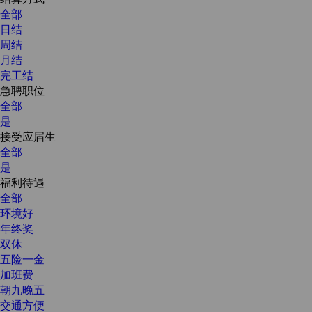
全部
日结
周结
月结
完工结
急聘职位
全部
是
接受应届生
全部
是
福利待遇
全部
环境好
年终奖
双休
五险一金
加班费
朝九晚五
交通方便