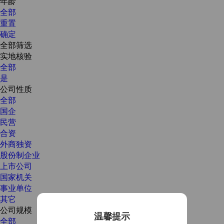
年龄
全部
重置
确定
全部筛选
实地核验
全部
是
公司性质
全部
国企
民营
合资
外商独资
股份制企业
上市公司
国家机关
事业单位
其它
公司规模
温馨提示
全部