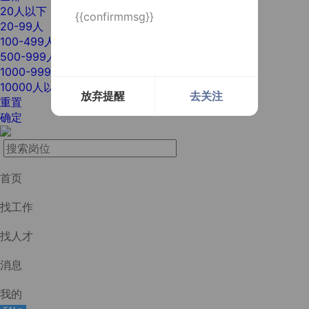
20人以下
{{confirmmsg}}
20-99人
100-499人
500-999人
1000-9999人
10000人以上
放弃提醒
去关注
重置
确定
首页
找工作
找人才
消息
我的