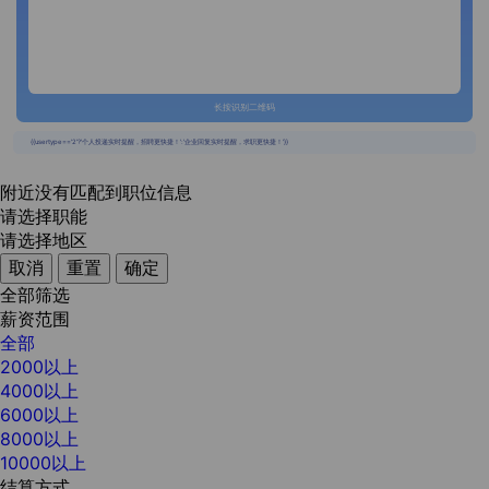
长按识别二维码
{{usertype=='2'?'个人投递实时提醒，招聘更快捷！':'企业回复实时提醒，求职更快捷！'}}
附近没有匹配到职位信息
请选择职能
请选择地区
取消
重置
确定
全部筛选
薪资范围
全部
2000以上
4000以上
6000以上
8000以上
10000以上
结算方式