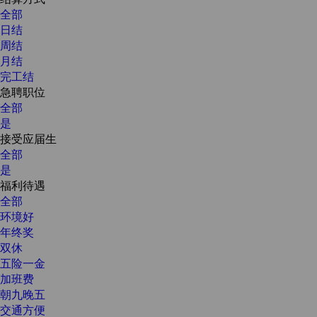
全部
日结
周结
月结
完工结
急聘职位
全部
是
接受应届生
全部
是
福利待遇
全部
环境好
年终奖
双休
五险一金
加班费
朝九晚五
交通方便