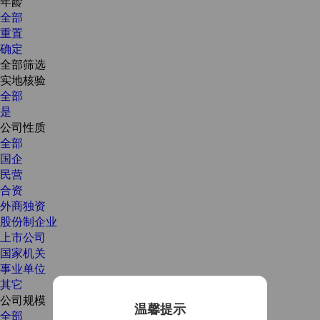
年龄
全部
重置
确定
全部筛选
实地核验
全部
是
公司性质
全部
国企
民营
合资
外商独资
股份制企业
上市公司
国家机关
事业单位
其它
公司规模
温馨提示
全部