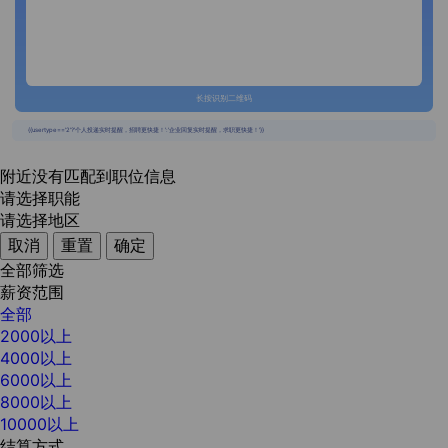
长按识别二维码
{{usertype=='2'?'个人投递实时提醒，招聘更快捷！':'企业回复实时提醒，求职更快捷！'}}
附近没有匹配到职位信息
请选择职能
请选择地区
取消
重置
确定
全部筛选
薪资范围
全部
2000以上
4000以上
6000以上
8000以上
10000以上
结算方式