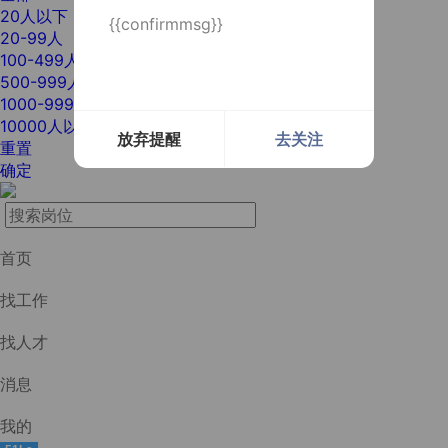
20人以下
{{confirmmsg}}
20-99人
100-499人
500-999人
1000-9999人
10000人以上
放弃提醒
去关注
重置
确定
首页
找工作
找人才
消息
我的