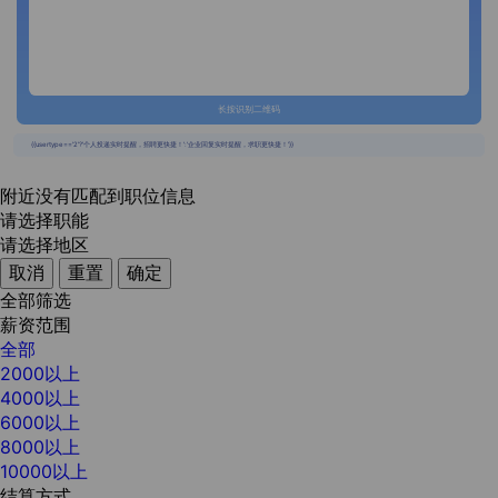
长按识别二维码
{{usertype=='2'?'个人投递实时提醒，招聘更快捷！':'企业回复实时提醒，求职更快捷！'}}
附近没有匹配到职位信息
请选择职能
请选择地区
取消
重置
确定
全部筛选
薪资范围
全部
2000以上
4000以上
6000以上
8000以上
10000以上
结算方式