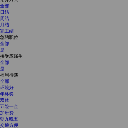
全部
日结
周结
月结
完工结
急聘职位
全部
是
接受应届生
全部
是
福利待遇
全部
环境好
年终奖
双休
五险一金
加班费
朝九晚五
交通方便