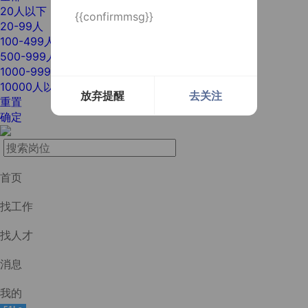
20人以下
{{confirmmsg}}
20-99人
100-499人
500-999人
1000-9999人
10000人以上
放弃提醒
去关注
重置
确定
首页
找工作
找人才
消息
我的