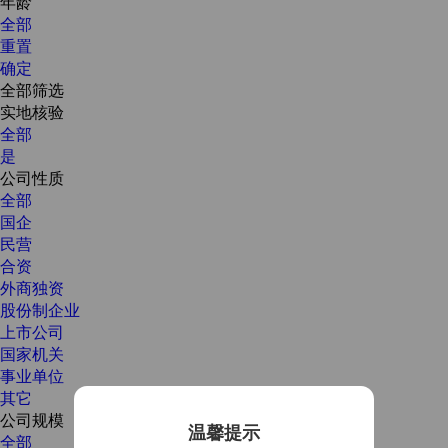
年龄
全部
重置
确定
全部筛选
实地核验
全部
是
公司性质
全部
国企
民营
合资
外商独资
股份制企业
上市公司
国家机关
事业单位
其它
公司规模
温馨提示
全部