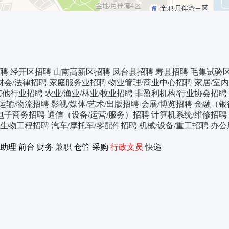
聘
经开区招聘
山南高新区招聘
凤台县招聘
寿县招聘
毛集试验
财会/法律招聘
家庭服务业招聘
物业管理/商业中心招聘
家居/室
其他行业招聘
农业/渔业/林业/牧业招聘
非盈利机构/行业协会招聘
/运输/物流招聘
影视/媒体/艺术/出版招聘
会展/博览招聘
金融（银
电子商务招聘
通信（设备/运营/服务）招聘
计算机系统/维修招聘
/生物工程招聘
汽车/摩托车/零配件招聘
机械/设备/重工招聘
办公
助理
前台
财务
兼职
仓管
采购
行政文员
快递