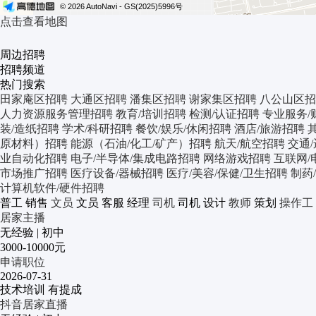
© 2026 AutoNavi
- GS(2025)5996号
点击查看地图
周边招聘
招聘频道
热门搜索
田家庵区招聘
大通区招聘
潘集区招聘
谢家集区招聘
八公山区招
人力资源服务管理招聘
教育/培训招聘
检测/认证招聘
专业服务/
装/造纸招聘
学术/科研招聘
餐饮/娱乐/休闲招聘
酒店/旅游招聘
原材料）招聘
能源（石油/化工/矿产）招聘
航天/航空招聘
交通
业自动化招聘
电子/半导体/集成电路招聘
网络游戏招聘
互联网/
市场推广招聘
医疗设备/器械招聘
医疗/美容/保健/卫生招聘
制药
计算机软件/硬件招聘
普工
销售
文员
文员
客服
经理
司机
司机
设计
教师
策划
操作工
居家主播
无经验
|
初中
3000-10000元
申请职位
2026-07-31
技术培训
有提成
抖音居家直播