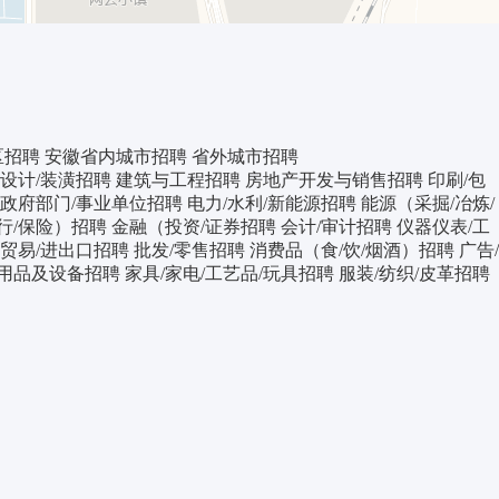
区招聘
安徽省内城市招聘
省外城市招聘
内设计/装潢招聘
建筑与工程招聘
房地产开发与销售招聘
印刷/包
政府部门/事业单位招聘
电力/水利/新能源招聘
能源（采掘/冶炼/
行/保险）招聘
金融（投资/证券招聘
会计/审计招聘
仪器仪表/工
贸易/进出口招聘
批发/零售招聘
消费品（食/饮/烟酒）招聘
广告/
用品及设备招聘
家具/家电/工艺品/玩具招聘
服装/纺织/皮革招聘