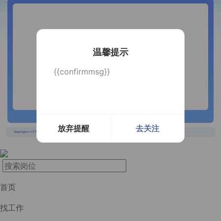
温馨提示
{{confirmmsg}}
长按识别二维码
放弃提醒
去关注
{{usertype=='2'?'个人投递实时提醒，招聘更快捷！':'企业回复实时提醒，求职更快捷！'}}
首页
找工作