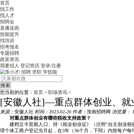
首页
找工作
找人才
招聘会
直播送岗
技能提升
找培训
招考报名
专题招聘
政策资讯
我要招人
登记简历
登录/注册
您当前的位置：
首页
>
职场资讯
>
[安徽人社]—重点群体创业、
来源：
安徽人社
时间：
2023-02-20
作者：
淮南招聘网
浏览量：
对重点群体创业有哪些税收支持政策？
建档立卡贫困人口、持《就业创业证》（注明“自主创业税
理个体工商户登记当月起，在3年（36个月，下同）内按每户每