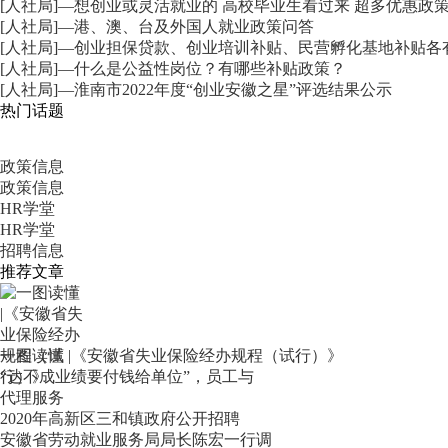
[人社局]—想创业或灵活就业的 高校毕业生看过来 超多优惠政策
[人社局]—港、澳、台及外国人就业政策问答
[人社局]—创业担保贷款、​创业培训补贴、民营孵化基地补贴
[人社局]—什么是公益性岗位？有哪些补贴政策？
[人社局]—淮南市2022年度“创业安徽之星”评选结果公示
热门话题
政策信息
政策信息
HR学堂
HR学堂
招聘信息
推荐文章
一图读懂 |《安徽省失业保险经办规程（试行）》
“达不成业绩要付钱给单位”，员工与
代理服务
2020年高新区三和镇政府公开招聘
安徽省劳动就业服务局局长陈宏一行调