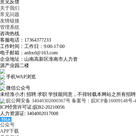
意见反馈
关于我们
常见问题
友情链接
管理系统
咨询热线
客服电话：17364377233
工作时间：工作日：9:00-17:00
电子邮箱：anhxrl@163.com
企业地址：山南高新区淮南市人力资
源产业园二楼
手机WAP浏览
微信公众号
未经淮小才| 招聘 求职 学技能同意，不得转载本网站之所有招
皖公网安备 34040302000367号
备案号：皖ICP备16009148号-
ICP经营许可证:皖B2-20210056
人力资源证: 3404002017008
51La
公众号
APP下载