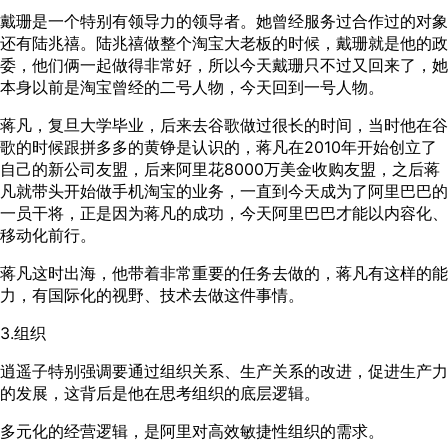
戴珊是一个特别有领导力的领导者。她曾经服务过合作过的对象
还有陆兆禧。陆兆禧做整个淘宝大老板的时候，戴珊就是他的政
委，他们俩一起做得非常好，所以今天戴珊只不过又回来了，她
本身以前是淘宝曾经的二号人物，今天回到一号人物。
蒋凡，复旦大学毕业，后来去谷歌做过很长的时间，当时他在谷
歌的时候跟拼多多的黄铮是认识的，蒋凡在2010年开始创立了
自己的新公司友盟，后来阿里花8000万美金收购友盟，之后蒋
凡就带头开始做手机淘宝的业务，一直到今天成为了阿里巴巴的
一员干将，正是因为蒋凡的成功，今天阿里巴巴才能以内容化、
移动化前行。
蒋凡这时出海，他带着非常重要的任务去做的，蒋凡有这样的能
力，有国际化的视野、技术去做这件事情。
3.组织
逍遥子特别强调要通过组织关系、生产关系的改进，促进生产力
的发展，这背后是他在思考组织的底层逻辑。
多元化的经营逻辑，是阿里对高效敏捷性组织的需求。