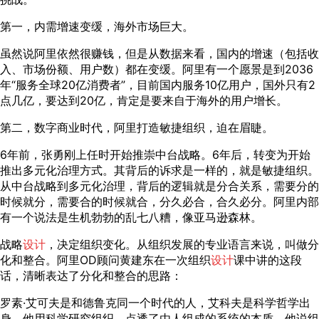
第一，内需增速变缓，海外市场巨大。
虽然说阿里依然很赚钱，但是从数据来看，国内的增速（包括收
入、市场份额、用户数）都在变缓。阿里有一个愿景是到2036
年“服务全球20亿消费者”，目前国内服务10亿用户，国外只有2
点几亿，要达到20亿，肯定是要来自于海外的用户增长。
第二，数字商业时代，阿里打造敏捷组织，迫在眉睫。
6年前，张勇刚上任时开始推崇中台战略。6年后，转变为开始
推出多元化治理方式。其背后的诉求是一样的，就是敏捷组织。
从中台战略到多元化治理，背后的逻辑就是分合关系，需要分的
时候就分，需要合的时候就合，分久必合，合久必分。阿里内部
有一个说法是生机勃勃的乱七八糟，像亚马逊森林。
战略
设计
，决定组织变化。从组织发展的专业语言来说，叫做分
化和整合。阿里OD顾问黄建东在一次组织
设计
课中讲的这段
话，清晰表达了分化和整合的思路：
罗素·艾可夫是和德鲁克同一个时代的人，艾科夫是科学哲学出
身，他用科学研究组织，点透了由人组成的系统的本质。他说组