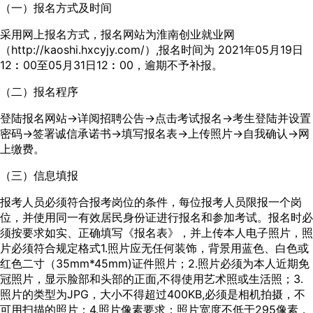
（一）报名方式及时间
采用网上报名方式，报名网站为淮南创业就业网
（http://kaoshi.hxcyjy.com/）,报名时间为 2021年05月19日
12︰00至05月31日12︰00，逾期不予补报。
（二）报名程序
登陆报名网站→详阅招聘公告→点击考试报名→考生登陆并设置
密码→签署诚信承诺书→填写报名表→上传照片→自我确认→网
上缴费。
（三）信息填报
报考人员必须符合报考岗位的条件，每位报考人员限报一个岗
位，并使用同一有效居民身份证进行报名和参加考试。报名时必
须按要求如实、正确填写《报名表》，并上传本人电子照片，照
片必须符合规定格式1.照片应无任何装饰，背景用蓝色、白色或
红色二寸（35mm*45mm)证件照片；2.照片必须为本人近期免
冠照片，显示脸部和头部的正面,不得使用艺术照或生活照；3.
照片的类型为JPG，大小不得超过400KB,必须是相机拍摄，不
可用扫描的照片；4.照片像素要求：照片宽度不低于295像素，