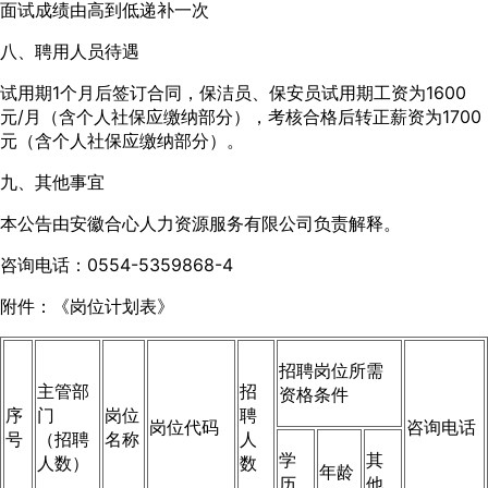
面试成绩由高到低递补一次
八、聘用人员待遇
试用期1个月后签订合同，保洁员、保安员试用期工资为1600
元/月（含个人社保应缴纳部分），考核合格后转正薪资为1700
元（含个人社保应缴纳部分）。
九、其他事宜
本公告由安徽合心人力资源服务有限公司负责解释。
咨询电话：0554-5359868-4
附件：《岗位计划表》
招聘岗位所需
主管部
招
资格条件
序
门
岗位
聘
岗位代码
咨询电话
号
（招聘
名称
人
学
其
人数）
数
年龄
历
他