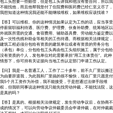
包工头想要一些赔偿，但是包工头讲我和他没有签合同，所以我
不能找他，而且他帮我垫付了住院费和医药费已经仁至义尽了，
我想知道这种情况我还能不能继续维权，如果维权应该找谁？
【答】可以维权。你的这种情况如果认定为工伤的话，应当享受
停薪留职福利待遇、医疗费、护理费、伙食补助费、统筹地区以
外就医所需的交通、食宿费用、辅助器具费、劳动能力鉴定费以
及一次性伤残补助金等相关的工伤待遇。而根据相关法律规定，
建筑工程必须分包给有资质的建筑单位或者有资质的劳务分包
（承包）单位，分包给包工头再由包工头组织施工，属于分包给
没有资质的个人，发包单位对此需要承担“用工主体责任”。此种
情形下，你可持有关证据向当地工伤认定部门申请工伤认定。
【问】我是一名普通工人，工作了二十多年，前不久厂里以搬迁
为由要辞退我，为此我和厂里搞的很不愉快，现在厂里只愿意付
我5个月工资作为补偿，我不能接受，于是想通过法律手段维
权，但我听同事说这种情况只能先找劳动仲裁，不能找法院，这
是真的吗？
【答】是真的。根据相关法律规定，发生劳动争议后，在协商不
成的情况下，可以向劳动争议仲裁委员会申请仲裁，在对仲裁裁