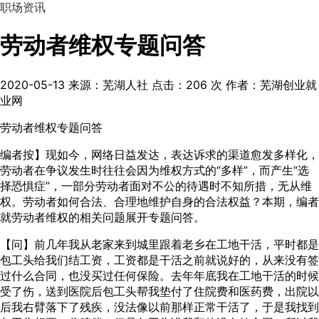
职场资讯
劳动者维权专题问答
2020-05-13
来源：芜湖人社
点击：
206
次
作者：芜湖创业就
业网
劳动者维权专题问答
编者按】现如今，网络日益发达，表达诉求的渠道愈发多样化，
劳动者在争议发生时往往会因为维权方式的“多样”，而产生“选
择恐惧症”，一部分劳动者面对不公的待遇时不知所措，无从维
权。劳动者如何合法、合理地维护自身的合法权益？本期，编者
就劳动者维权的相关问题展开专题问答。
【问】前几年我从老家来到城里跟着老乡在工地干活，平时都是
包工头给我们结工资，工资都是干活之前就说好的，从来没有签
过什么合同，也没买过任何保险。去年年底我在工地干活的时候
受了伤，送到医院后包工头帮我垫付了住院费和医药费，出院以
后我右臂落下了残疾，没法像以前那样正常干活了，于是我找到