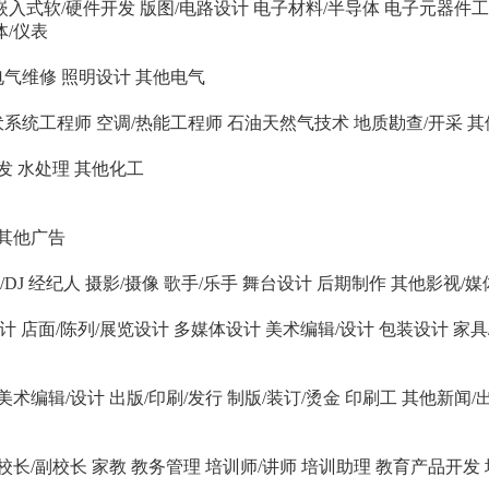
嵌入式软/硬件开发
版图/电路设计
电子材料/半导体
电子元器件工
体/仪表
电气维修
照明设计
其他电气
伏系统工程师
空调/热能工程师
石油天然气技术
地质勘查/开采
其
发
水处理
其他化工
其他广告
DJ
经纪人
摄影/摄像
歌手/乐手
舞台设计
后期制作
其他影视/媒
设计
店面/陈列/展览设计
多媒体设计
美术编辑/设计
包装设计
家具
美术编辑/设计
出版/印刷/发行
制版/装订/烫金
印刷工
其他新闻/
校长/副校长
家教
教务管理
培训师/讲师
培训助理
教育产品开发