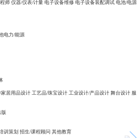
程师
仪器/仪表/计量
电子设备维修
电子设备装配调试
电池/电源
他电力/能源
体
/家居用品设计
工艺品/珠宝设计
工业设计/产品设计
舞台设计
服
出版
培训策划
招生/课程顾问
其他教育