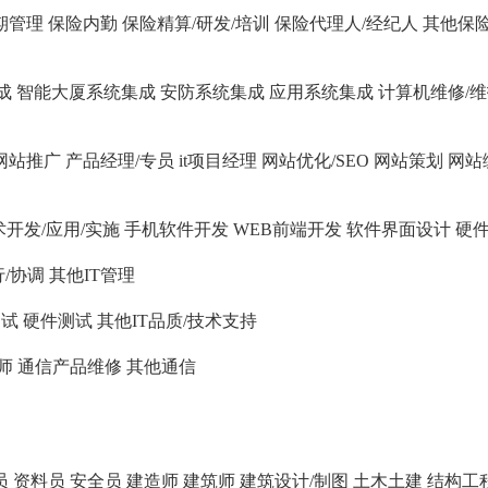
期管理
保险内勤
保险精算/研发/培训
保险代理人/经纪人
其他保
成
智能大厦系统集成
安防系统集成
应用系统集成
计算机维修/
网站推广
产品经理/专员
it项目经理
网站优化/SEO
网站策划
网站
术开发/应用/实施
手机软件开发
WEB前端开发
软件界面设计
硬
行/协调
其他IT管理
测试
硬件测试
其他IT品质/技术支持
师
通信产品维修
其他通信
员
资料员
安全员
建造师
建筑师
建筑设计/制图
土木土建
结构工