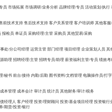
专员
市场拓展
市场调研/业务分析
品牌经理/专员
活动策划/执行
售前技术支持
售后技术支持
客户关系管理
客户培训师
其他客服
员
报检员
单证员
采购经理/主管
采购员
其他贸易/采购
事处/分公司经理
运营主管
部门经理
项目经理
企业策划人员
其
源助理
招聘经理/主管
招聘专员/助理
薪资福利主管/专员
绩效考
理/秘书
前台/接待
内勤/后勤
图书资料/文档管理
电脑操作员/打
成本管理
成本会计
审计员
统计员
其他财务/审计/税务
国债经理人
客户经理
投资/理财顾问
投资/基金项目经理
投资银行
券/期货/投资/银行