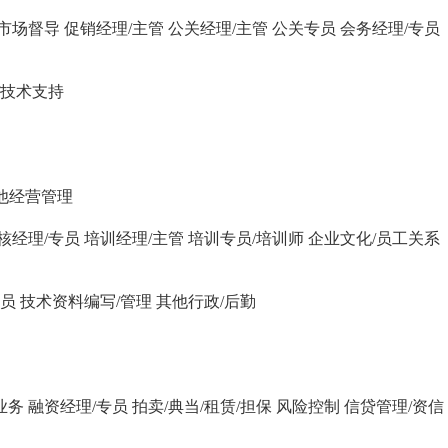
市场督导
促销经理/主管
公关经理/主管
公关专员
会务经理/专员
/技术支持
他经营管理
核经理/专员
培训经理/主管
培训专员/培训师
企业文化/员工关系
字员
技术资料编写/管理
其他行政/后勤
业务
融资经理/专员
拍卖/典当/租赁/担保
风险控制
信贷管理/资信