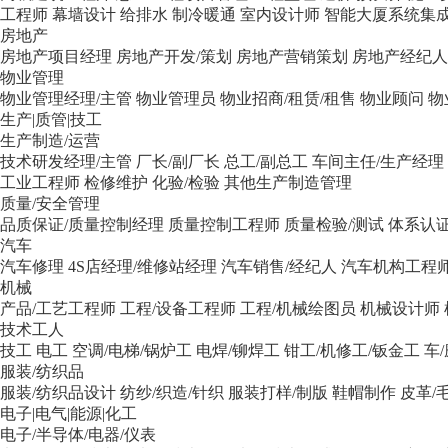
工程师
幕墙设计
给排水
制冷暖通
室内设计师
智能大厦系统集
房地产
房地产项目经理
房地产开发/策划
房地产营销策划
房地产经纪人
物业管理
物业管理经理/主管
物业管理员
物业招商/租赁/租售
物业顾问
物
生产|质管|技工
生产制造/运营
技术研发经理/主管
厂长/副厂长
总工/副总工
车间主任/生产经理
工业工程师
检修维护
化验/检验
其他生产制造管理
质量/安全管理
品质保证/质量控制经理
质量控制工程师
质量检验/测试
体系认证
汽车
汽车修理
4S店经理/维修站经理
汽车销售/经纪人
汽车机构工程
机械
产品/工艺工程师
工程/设备工程师
工程/机械绘图员
机械设计师
技术工人
技工
电工
空调/电梯/锅炉工
电焊/铆焊工
钳工/机修工/钣金工
车/
服装/纺织品
服装/纺织品设计
纺纱/织造/针织
服装打样/制版
鞋帽制作
皮革/
电子|电气|能源|化工
电子/半导体/电器/仪表