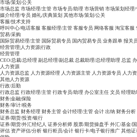
市场/策划/公关
市场总监
市场经理/主管
市场专员/助理
市场营销
市场策划经理/
媒介经理/专员
婚礼/庆典策划
其他市场/策划/公关
客服/技术支持
呼叫中心/电话客服
客服经理/主管
客服专员
网络客服
淘宝客服
贸易/采购
国际贸易经理/主管
国际贸易专员
国内贸易专员
业务跟单
报关
经营管理|人力资源|行政
经营管理
CEO/总裁/总经理
副总经理/副总裁
总裁助理/总经理助理
总监
办
人力资源
人力资源总监
人力资源经理
人力资源主管
人力资源专员
人力资
其他人力资源
行政/后勤
行政总监
行政经理/主管
行政专员/助理
办公室主任
文员
经理助
财务|金融|保险
财务/审计/税务
财务总监
财务经理
财务主管
会计经理/主管
会计
出纳
财务分析
证券/期货/投资/银行
证券/期货/外汇经纪人
证券分析师
股票/期货操盘手
外汇/基金/
评估
资产评估/分析
银行柜员/会计
银行卡/电子银行推广
其他证