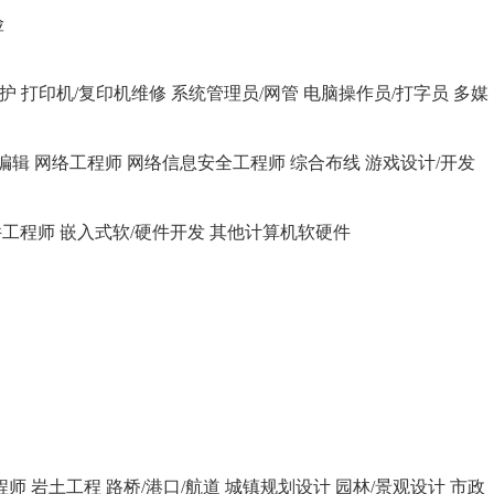
险
维护
打印机/复印机维修
系统管理员/网管
电脑操作员/打字员
多媒
编辑
网络工程师
网络信息安全工程师
综合布线
游戏设计/开发
件工程师
嵌入式软/硬件开发
其他计算机软硬件
程师
岩土工程
路桥/港口/航道
城镇规划设计
园林/景观设计
市政