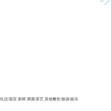
礼仪/迎宾
厨师
调酒/茶艺
其他餐饮/旅游/娱乐