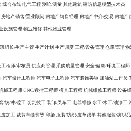
成
综合布线
电气工程
测绘/测量
其他建筑
建筑信息模型技术员
房地产销售/置业顾问
房地产销售经理
房地产中介/交易
房地产
业设施管理
物业维修
其他物业管理
班组长/生产主管
生产计划
生产调度
工程/设备管理
仓库管理
物
工程师/审核员
供应商管理
采购质量管理
安全/健康/环境工程师
师
汽车设计工程师
汽车电子工程师
汽车装饰美容
加油站工作员
机械工程师
CNC/数控工程师
模具工程师
机械维修工程师
设备
磨/铣/冲/镗工
切割技工
装卸/叉车工
电器维修
水工/木工/油漆工
毛皮加工
裁剪车缝熨烫
印染
服装/纺织/皮革跟单
其他服装/纺织品