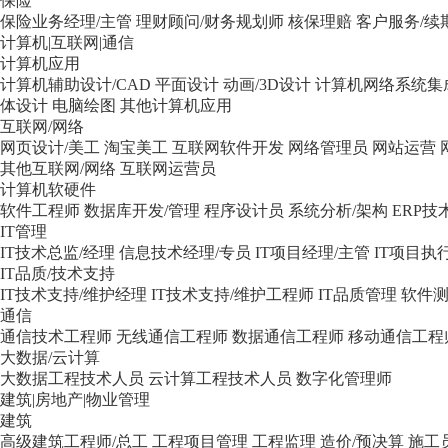
保险
保险业务经理/主管
理财顾问/财务规划师
核保理赔
客户服务/续
计算机|互联网|通信
计算机应用
计算机辅助设计/CAD
平面设计
动画/3D设计
计算机网络系统集
体设计
电脑绘图
其他计算机应用
互联网/网络
网页设计/美工
淘宝美工
互联网软件开发
网络管理员
网站运营
其他互联网/网络
互联网运营员
计算机软硬件
软件工程师
数据库开发/管理
程序设计员
系统分析/架构
ERP技
IT管理
IT技术总监/经理
信息技术经理/专员
IT项目经理/主管
IT项目执
IT品质/技术支持
IT技术支持/维护经理
IT技术支持/维护工程师
IT品质管理
软件
通信
通信技术工程师
无线通信工程师
数据通信工程师
移动通信工程
大数据/云计算
大数据工程技术人员
云计算工程技术人员
数字化管理师
建筑|房地产|物业管理
建筑
高级建筑工程师/总工
工程项目管理
工程监理
造价/预决算
施工