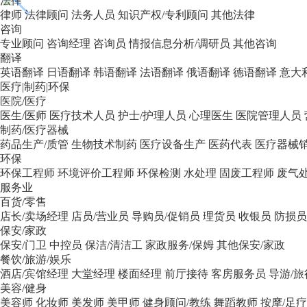
法律
律师
法律顾问
法务人员
知识产权/专利顾问
其他法律
咨询
专业顾问
咨询经理
咨询员
情报信息分析/调研员
其他咨询
翻译
英语翻译
日语翻译
韩语翻译
法语翻译
俄语翻译
德语翻译
意大
医疗|制药|环保
医院/医疗
医生/医师
医疗技术人员
护士/护理人员
心理医生
医院管理人员
制药/医疗器械
药品生产/质管
生物技术制药
医疗设备生产
医药代表
医疗器械
环保
环保工程师
环境评价工程师
环保检测
水处理
固废工程师
废气
服务业
百货/零售
店长/卖场经理
店员/营业员
导购员/促销员
理货员
收银员
防损员
保安/家政
保安/门卫
中控员
保洁/清洁工
家政服务/保姆
其他保安/家政
餐饮/旅游/娱乐
酒店/宾馆经理
大堂经理
楼面经理
前厅接待
客房服务员
导游/
美容/健身
美容师
化妆师
美发师
美甲师
健身顾问/教练
舞蹈教师
按摩/足疗