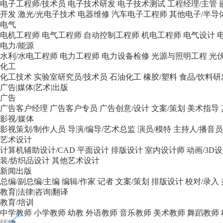
电子工程师/技术员
电子技术研发
电子技术测试
工程经理/主管
开发
激光/光电子技术
电器维修
汽车电子工程师
其他电子/半导
电气
电机工程师
电气工程师
自动控制工程师
机电工程师
电气设计
电力/能源
水利/水电工程师
电力工程师
电力设备检修
光源与照明工程
光
化工
化工技术
实验室研究员/技术员
石油化工
橡胶/塑料
食品/饮料研
广告|媒体|艺术|出版
广告
广告客户经理
广告客户专员
广告创意/设计
文案/策划
美术指导
影视/媒体
影视策划/制作人员
导演/编导/艺术总监
演员/模特
主持人/播音员/
艺术设计
计算机辅助设计/CAD
平面设计
排版设计
室内设计师
动画/3D
装/纺织品设计
其他艺术设计
新闻出版
总编/副总编/主编
编辑/作家
记者
文案/策划
排版设计
校对/录入
教育|法律|咨询|翻译
教育/培训
中学教师
小学教师
幼教
外语教师
音乐教师
美术教师
舞蹈教师